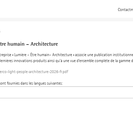
Contact
m
s
tre humain – Architecture
treprise « Lumière – Être humain– Architecture » associe une publication institutionn
 dernières innovations produits ainsi qu’à une vue d’ensemble complète de la gamme d
erco-light-people-architecture-2026-fr.pdf
ont fournies dans les langues suivantes: