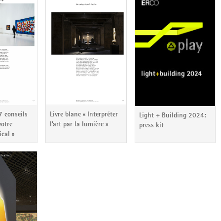
 7 conseils
Livre blanc « Interpréter
Light + Building 2024:
votre
l’art par la lumière »
press kit
ical »