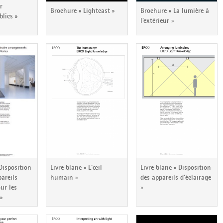
r
Brochure « Lightcast »
Brochure « La lumière à
blics »
l’extérieur »
 Disposition
Livre blanc « L'œil
Livre blanc « Disposition
pareils
humain »
des appareils d’éclairage
our les
»
 »