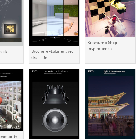
Brochure « Shop
Inspirations »
Brochure «Eclairer avec
e de
des LED»
Community –