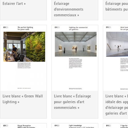
Eclairer l’art »
Éclairage
Éclairage pou
d’environnements
bâtiments pu
commerciaux »
Livre blanc « Green Wall
Livre blanc « Éclairage
Livre blanc «
Lighting »
pour galeries d’art
idéale des ap
commerciales »
d’éclairage p
galeries d’art